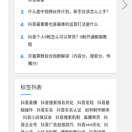
3.
什么是中视频伙伴计划，新手应该怎么上手？
4.
抖音最重要也是最难的运营打法是什么
5.
抖音个人0粉怎么可以带货？0粉开通橱窗教
程
6.
巨量算数综合指数解读（内容分、搜索分、传
播分）
标签列表
抖音直播
抖音搜索排名优化
抖音变现
抖音基
础操作
抖音实名
抖音实名认证
如何制作脚本
抖音小店保证金
抖音搜索机制
直播带货
抖
音企业号
抖音广告投放技巧
抖音seo优化
抖
音小店
小红书标题
爆款标题公式
抖音运营