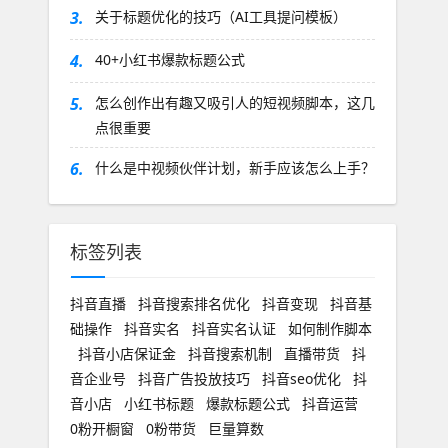
3.
关于标题优化的技巧（AI工具提问模板）
4.
40+小红书爆款标题公式
5.
怎么创作出有趣又吸引人的短视频脚本，这几
点很重要
6.
什么是中视频伙伴计划，新手应该怎么上手？
标签列表
抖音直播
抖音搜索排名优化
抖音变现
抖音基
础操作
抖音实名
抖音实名认证
如何制作脚本
抖音小店保证金
抖音搜索机制
直播带货
抖
音企业号
抖音广告投放技巧
抖音seo优化
抖
音小店
小红书标题
爆款标题公式
抖音运营
0粉开橱窗
0粉带货
巨量算数