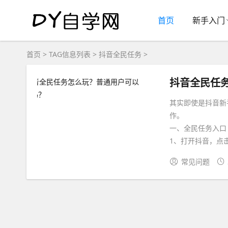
首页
新手入门
首页
> TAG信息列表 > 抖音全民任务 >
抖音全民任
其实即使是抖音新
作。
一、全民任务入口
1、打开抖音，点击“
常见问题