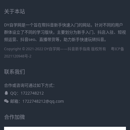
关于本站
DY自学网是一个旨在帮抖音新手快速入门的网站，针对不同的用户
群体设立了不同的学习版块，主要划分为新手入门、抖店入驻、短视
频运营、抖音seo、直播带货等，助力新手快速玩转抖音。
Copyright © 2021-2022 DY自学网——抖音新手指南 版权所有
粤ICP备
2021120948号-2
联系我们
合作或咨询可通过如下方式：
QQ：1722748212
邮箱：1722748212@qq.com
合作加微